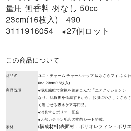
量用 無香
料 羽なし 50cc
23cm(16枚入) 490
3111916054 ※27個ロット
この商品について
商品名
ユニ・チャーム チャームナップ 吸水さらフィ ふんわり
0cc 23cm(16枚入)
商品説明
●極細繊維で空気を編みこんだ「エアクッションシー
なり、肌負担を低減するから、お肌にやさしくさら
く過ごせる吸水ケア専用品。
●消臭するポリマー配合
●天然カテキン配合の抗菌シート搭載。
(構成材料)表面材：ポリオレフィン・ポリ
素材