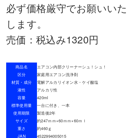
必ず価格厳守でお願いいた
します。
売価：税込み1320円
商品名
エアコン内部クリーナーシュ！シュ！
区分
家庭用エアコン洗浄剤
材質・成分
電解アルカリイオン水・ケイ酸塩
液性
アルカリ性
容量
420ml
標準使用量
一台に付き、一本
使用期限
製造後2年
サイズ
約247ｍｍ×60ｍｍ×60ｍｌ
重さ
約460ｇ
JAN
4522994005015