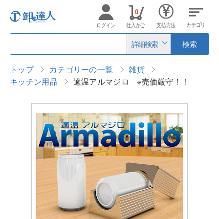
0
カテゴリ
ログイン
仕入かご
支払方法
詳細検索
検索
トップ
カテゴリーの一覧
雑貨
キッチン用品
適温アルマジロ ※売価厳守！！