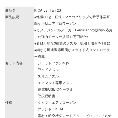
商品名
KiCA Jet Fan 2S
商品説明
●軽量300g 直径3.5cmのグリップで片手作業可
能な小型エアブロワーガン
●カメラジンバルメーカーFeiyuTechの技術を応用
した強力モーター搭載11万回転/分
●着脱可能な3種類のノズル 吸引と噴射を1台に
●細かく風速調節可能なスライド式コントローラ
ー搭載
セット内容
・ジェットファン本体
・ワイドノズル
・スリムノズル
・エアマット専用ノズル
・充電用USB-Cケーブル
・取扱説明書
仕様
・タイプ：エアブローガン
・ブランド：KiCA
・素材：航空機グレードアルミニウム、シリカゲ