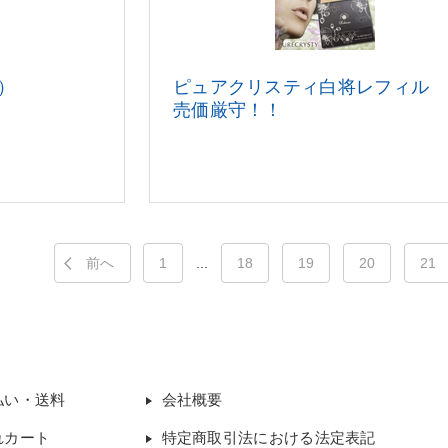
）
ピュアクリスティ白将レフィル 
売価厳守！！
前へ
1
...
18
19
20
21
払い・送料
会社概要
れカート
特定商取引法における法定表記