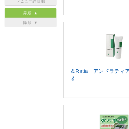
レビュー評価順
昇順 ▲
降順 ▼
＆Ratia アンドラテ
ｇ