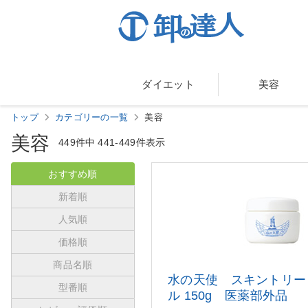
ダイエット
美容
トップ
カテゴリーの一覧
美容
美容
449件中
441-449件表示
おすすめ順
新着順
人気順
価格順
商品名順
水の天使 スキントリー
型番順
ル 150g 医薬部外品