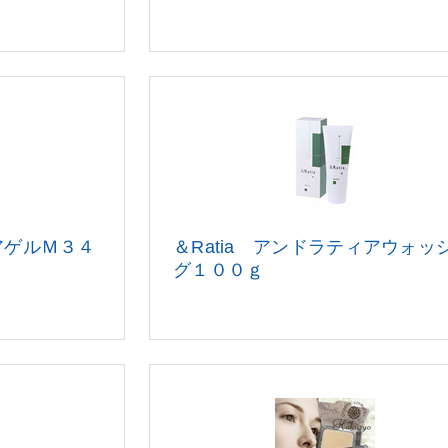
ィアゲルＭ３４
＆Ratia アンドラティアウォッ
グ１００ｇ