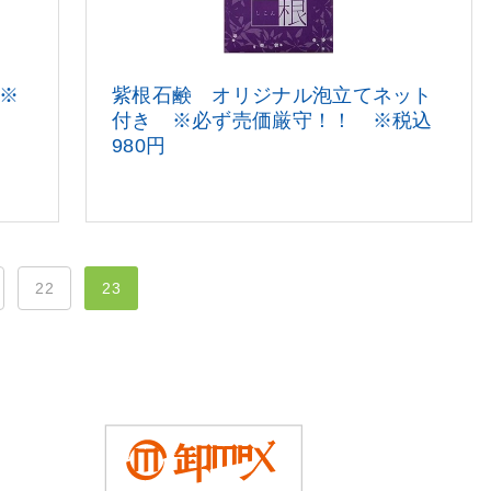
※
紫根石鹸 オリジナル泡立てネット
付き ※必ず売価厳守！！ ※税込
980円
22
23