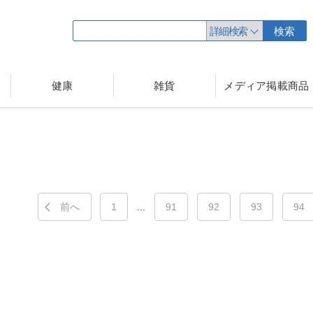
詳細検索
検索
健康
雑貨
メディア掲載商品
前へ
1
...
91
92
93
94