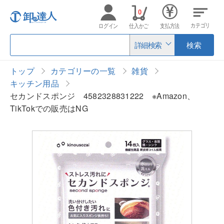
0
カテゴリ
ログイン
仕入かご
支払方法
詳細検索
検索
トップ
カテゴリーの一覧
雑貨
キッチン用品
セカンドスポンジ 4582328831222 ※Amazon、
TikTokでの販売はNG