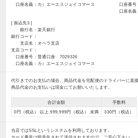
口座名義：
カ）エーエスジェイコマース
口座番号
口座名義
[ 振込先3 ]
銀行名：
楽天銀行
銀行コード：
支店名：
オペラ支店
支店コード：
口座番号：
普通口座 7029326
口座名義：
カ）エーエスジェイコマース
代引きでのお支払の場合、商品代金を宅配便のドライバーに直
商品代金のお支払いは現金にてお願いいたします。
合計金額
手数料
0円（税込） 以上 999,999円（税込） 未満
330円（税込）
当店ではSSLというシステムを利用しております。
カード番号は暗号化されて送信されますので、ご安心下さい。