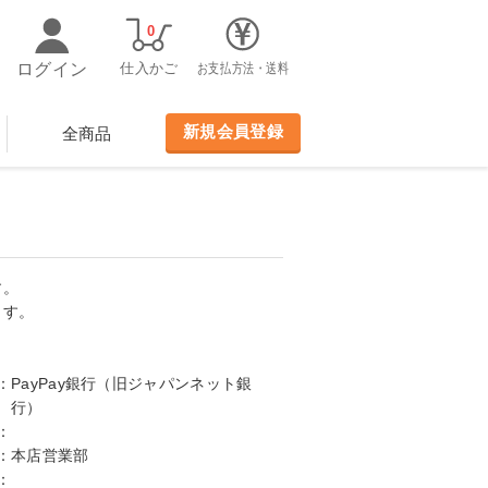
0
ログイン
仕入かご
お支払方法・送料
新規会員登録
全商品
す。
ます。
：
PayPay銀行（旧ジャパンネット銀
行）
：
：
本店営業部
：