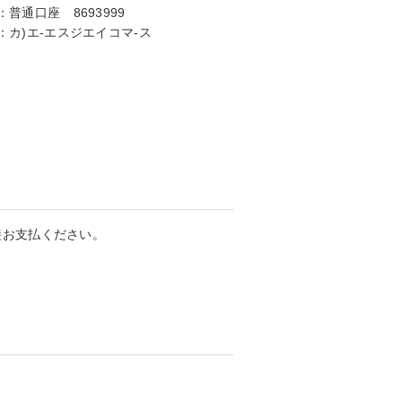
：
普通口座 8693999
：
カ)エ-エスジエイコマ-ス
接お支払ください。