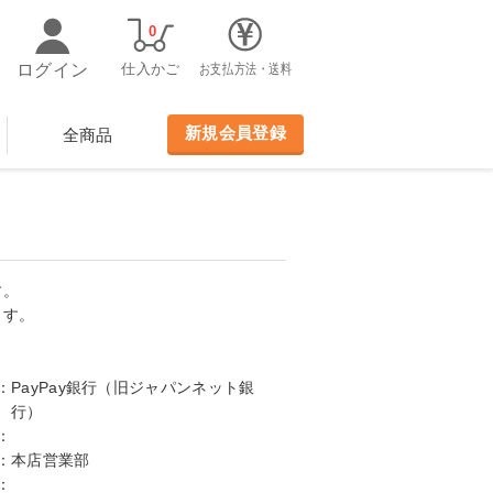
0
ログイン
仕入かご
お支払方法・送料
新規会員登録
全商品
す。
ます。
：
PayPay銀行（旧ジャパンネット銀
行）
：
：
本店営業部
：