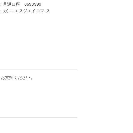
：
普通口座 8693999
：
カ)エ-エスジエイコマ-ス
接お支払ください。