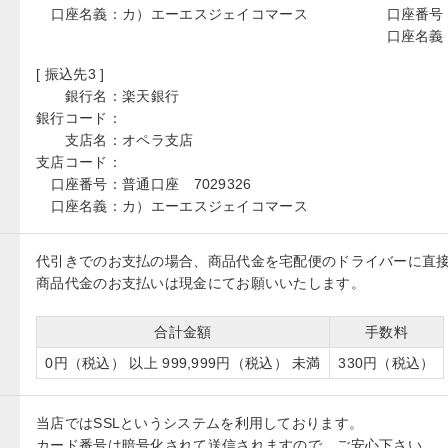
口座名義：
カ）エーエスジェイコマース
口座番号
口座名義
[ 振込先3 ]
銀行名：
楽天銀行
銀行コード：
支店名：
オペラ支店
支店コード：
口座番号：
普通口座 7029326
口座名義：
カ）エーエスジェイコマース
代引きでのお支払の場合、商品代金を宅配便のドライバーに直
商品代金のお支払いは現金にてお願いいたします。
合計金額
手数料
0円（税込） 以上 999,999円（税込） 未満
330円（税込）
当店ではSSLというシステムを利用しております。
カード番号は暗号化されて送信されますので、ご安心下さい。