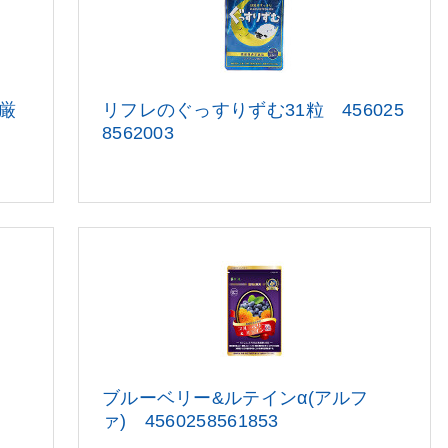
厳
リフレのぐっすりずむ31粒 456025
8562003
ブルーベリー&ルテインα(アル
フ
ァ) 4560258561853