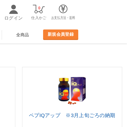
0
ログイン
仕入かご
お支払方法・送料
新規会員登録
全商品
ペプIQアップ ※3月上旬ごろの納期