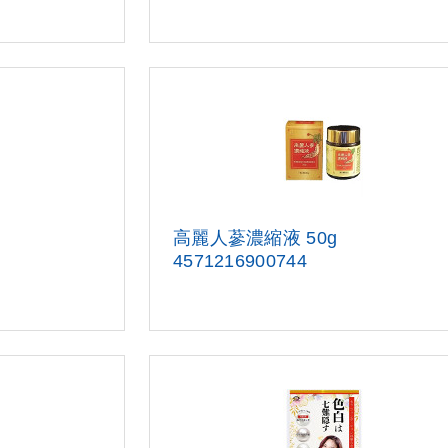
高麗人蔘濃縮液 50g
457121690074
4