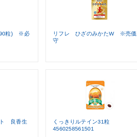
g×90粒) ※必
リフレ ひざのみかたW ※売価
守
ト 良香生
くっきりルテイン31粒
4560258561
501