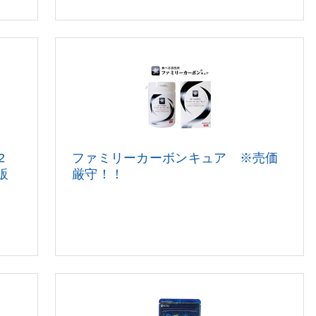
22
ファミリーカーボンキュア ※売価
販
厳守！！