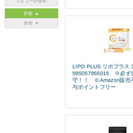
レビュー評価順
昇順 ▲
降順 ▼
LIPO PLUS リポプラス
595057955015 ※必
守！！
※Amazon販
与ポイン
トフリー