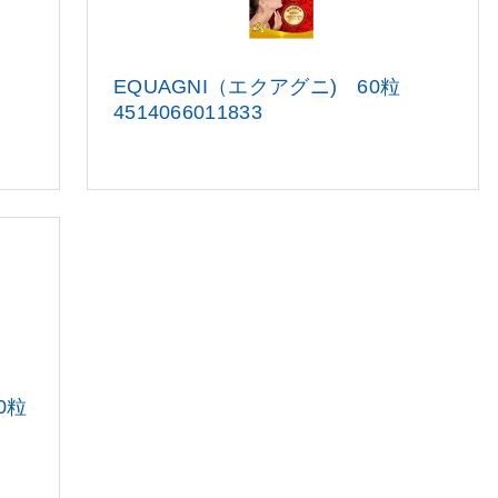
EQUAGNI（エクアグニ) 60粒
4514
066011833
0粒