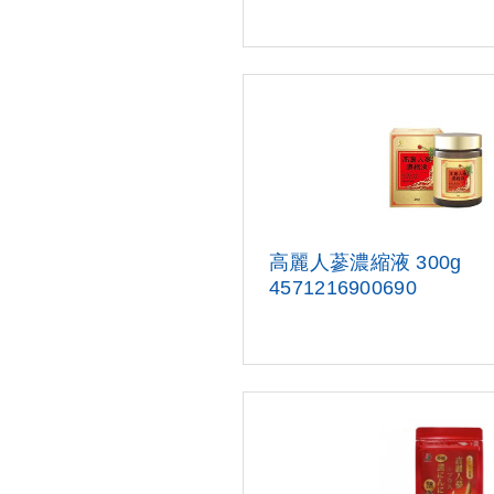
高麗人蔘濃縮液 300g
45712169006
90