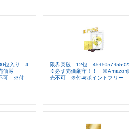
 30包入り 4
限界突破 12包 45950579550
ず売価厳
※
必ず売価厳守！！ ※Amazon
売不可 ※付
売不
可 ※付与ポイントフリー