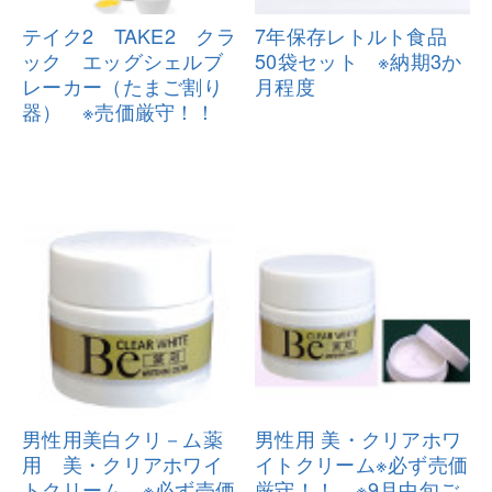
テイク2 TAKE2 クラ
7年保存レトルト食品
ック エッグ
シェルブ
50袋セット
※納期3か
レーカー（たまご割り
月程度
器）
※売価厳守！！
男性用美白クリ－ム薬
男性用 美・クリアホワ
用 美・クリ
アホワイ
イトクリーム
※必ず売価
トクリーム ※必ず売価
厳守！！ ※9月中旬ご