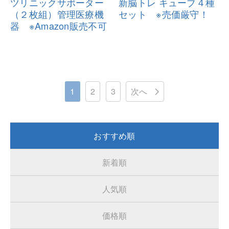
ツリニックサポーター
新脳トレ キューブ４種
（２枚組）管
理医療機
セット ※売
価厳守！
器 ※Amazon販売不可
1
2
3
次へ
おすすめ順
新着順
人気順
価格順