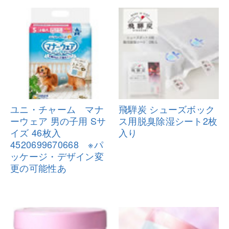
ユニ・チャーム マナ
飛騨炭 シューズボック
ーウェア 男の
子用 Sサ
ス用脱臭除
湿シート2枚
イズ 46枚入
入り
45206996706
68 ※パ
ッケージ・デザイン変
更の
可能性あ