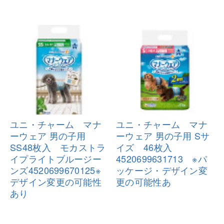
ユニ・チャーム マナ
ユニ・チャーム マナ
ーウェア 男の
子用
ーウェア 男の
子用 Sサ
SS48枚入 モカストラ
イズ 46枚入
イプライ
トブルージー
4520699631
713 ※パ
ンズ4520699670125※
ッケージ・デザイン変
デ
ザイン変更の可能性
更の
可能性あ
あり