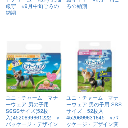
厳
守 ※9月中旬ごろの
ろ
の納期
納期
ユニ・チャーム マナ
ユニ・チャーム マナ
ーウェア 男の
子用
ーウェア 男の
子用 SSS
SSSSサイズ(52枚
サイズ 52枚入
入)452069966
1222 ※
45206996
31645 ※パ
パッケージ・デザイン
ッケージ・デザイン変