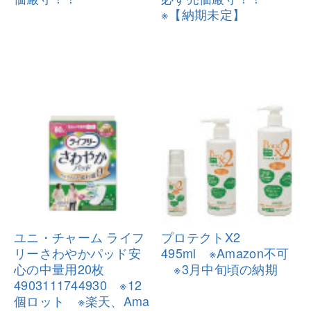
※【納
期未定】
ユニ・チャーム ライフ
プロテクトX2
リーさわやか
パッド安
495ml ※Amazon不可
心の中量用20枚
※3月中旬頃の納期
49031117
44930 ※12
個ロット ※楽天、Ama