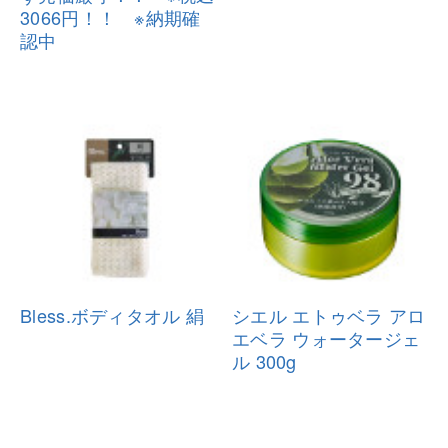
3066円！！ ※納期確
認中
Bless.ボディタオル 絹
シエル エトゥベラ アロ
エベラ ウォ
ータージェ
ル 300g