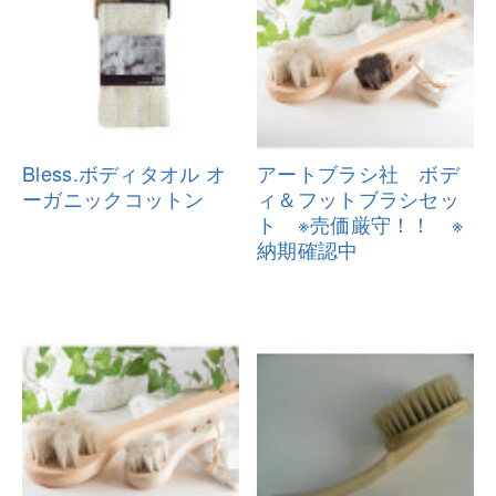
Bless.ボディタオル オ
アートブラシ社 ボデ
ーガニックコ
ットン
ィ＆フットブ
ラシセッ
ト ※売価厳守！！ ※
納
期確認中