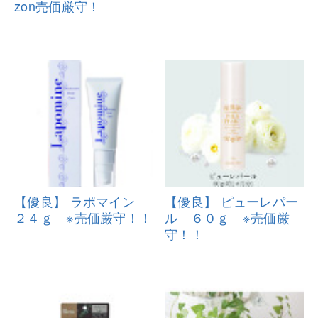
zon売価厳守！
【優良】 ラポマイン
【優良】 ピューレパー
２４ｇ ※売
価厳守！！
ル ６０ｇ
※売価厳
守！！