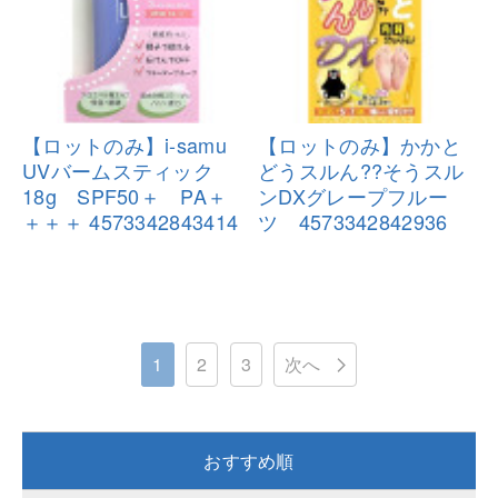
【ロットのみ】i-samu
【ロットのみ】かかと
UVバームステ
ィック
どうスルん??
そうスル
18g SPF50＋ PA＋
ンDXグレープフルー
＋＋＋
4573342843414
ツ 45
73342842936
1
2
3
次へ
おすすめ順