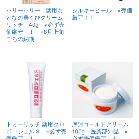
ハリーハリー 薬用お
シルキーヒール ※売価
となの美くび
クリーム
厳守！！
リッチ 40g ※必ず売
価
厳守！！ ※8月上旬
ごろの納期
トミーリッチ 薬用クロ
摩訶ゴールドクリーム
ポロジェルＳ
※必ず売
100g 医薬部
外品 ※
価厳守！！
必ず売価厳守！！