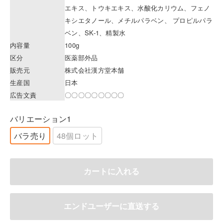
エキス、トウキエキス、水酸化カリウム、フェノ
キシエタノール、メチルパラベン、 プロピルパラ
ベン、SK-1、精製水
内容量
100g
区分
医薬部外品
販売元
株式会社漢方堂本舗
生産国
日本
広告文責
〇〇〇〇〇〇〇〇〇
バリエーション1
バラ売り
48個ロット