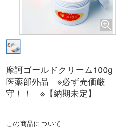
摩訶ゴールドクリーム100g
医薬部
外品 ※必ず売価厳
守！！ ※【納
期未定】
この商品について