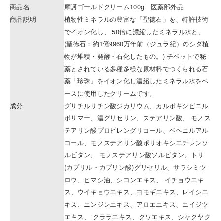
商品名
摩訶ゴールドクリーム100g 医薬部外品
商品説明
植物性ミネラルの豊富な「聖徳石」を、特許技術
でイオン化し、 50倍に濃縮したミネラル水と、
(聖徳石：約1億9960万年前（ジュラ紀）のシダ植
物が堆積・発酵・石化したもの。) チベットで秘
薬とされている多種多様な原材料でつくられる石
薬「珍珠」をイオン化し濃縮したミネラル水をベ
ースに使用したクリームです。
成分
グリチルリチン酸ジカリウム、カルボキシビニル
ポリマー、濃グリセリン、ステアリン酸、 モノス
テアリン酸プロピレングリコール、ベヘニルアル
コール、モノステアリン酸ポリオキシエチレンソ
ルビタン、 モノステアリン酸ソルビタン、トリ
(カプリル・カプリン酸)グリセリル、サラシミツ
ロウ、ヒマシ油、シコンエキス、 イチョウエキ
ス、ウイキョウエキス、ヨモギエキス、レイシエ
キス、ニンジンエキス、アロエエキス、エイジツ
エキス、 クララエキス、クワエキス、シャクヤク