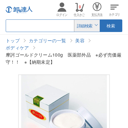
0
カテゴリ
ログイン
仕入かご
支払方法
詳細検索
検索
トップ
カテゴリーの一覧
美容
ボディケア
摩訶ゴールドクリーム100g 医薬部外品 ※必ず売価厳
守！！ ※【納期未定】