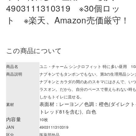
4903111310
319 ※30個ロッ
ト ※楽天、Amazo
n売価厳守！
この商品について
商品名
ユニ・チャーム シンクロフィット 特に多い昼用 10枚入 
商品説明
ナプキンでもタンポンでもない、第3の生理用品シン
ナプキンとカラダの間のあのスキマにはさんで、い
ラスオン。だから、自分のペースで替えられない時
しかもトイレに流せる。
表面材：レーヨン／色調：橙色(ダイレクト
素材
トレッド81を含む)、白色
内容量
10枚
JAN
4903111310319
区分
医薬部外品