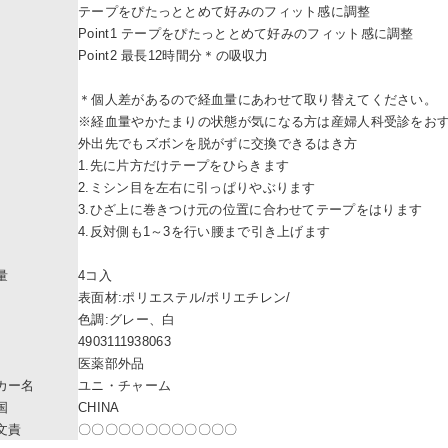
テープをぴたっととめて好みのフィット感に調整
Point1 テープをぴたっととめて好みのフィット感に調整
Point2 最長12時間分＊の吸収力
＊個人差があるので経血量にあわせて取り替えてください。
※経血量やかたまりの状態が気になる方は産婦人科受診をお
外出先でもズボンを脱がずに交換できるはき方
1.先に片方だけテープをひらきます
2.ミシン目を左右に引っぱりやぶります
3.ひざ上に巻きつけ元の位置に合わせてテープをはります
4.反対側も1～3を行い腰まで引き上げます
量
4コ入
表面材:ポリエステル/ポリエチレン/
色調:グレー、白
4903111938063
医薬部外品
カー名
ユニ・チャーム
国
CHINA
文責
〇〇〇〇〇〇〇〇〇〇〇〇