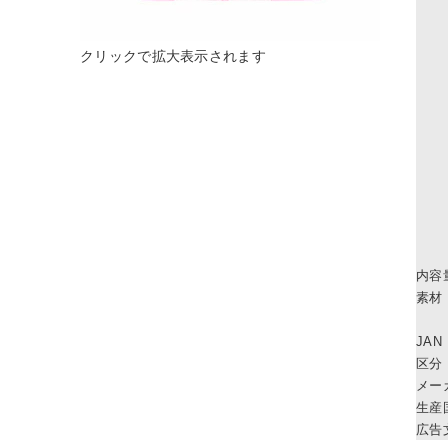
内容
素材
JAN
区分
メー
生産
広告