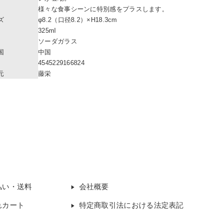
様々な食事シーンに特別感をプラスします。
ズ
φ8.2（口径8.2）×H18.3cm
325ml
ソーダガラス
国
中国
4545229166824
元
藤栄
払い・送料
会社概要
れカート
特定商取引法における法定表記