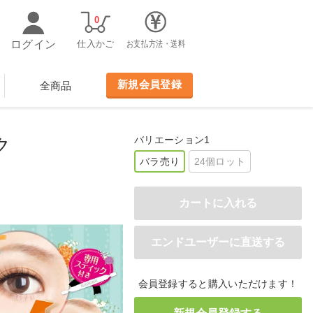
0
ログイン
仕入かご
お支払方法・送料
新規会員登録
全商品
バリエーション1
ク
バラ売り
24個ロット
会員登録すると購入いただけます！