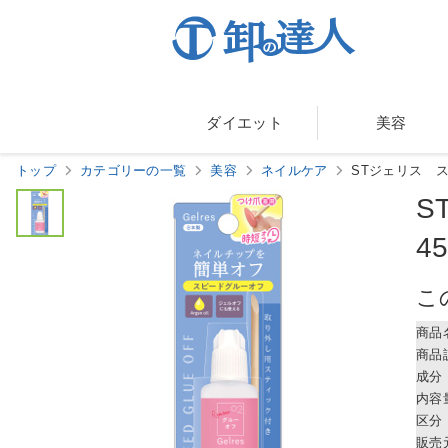
ダイエット
美容
トップ
カテゴリーの一覧
美容
ネイルケア
STジェリス スピ
S
4
こ
商品
商品
成分
内容
区分
販売