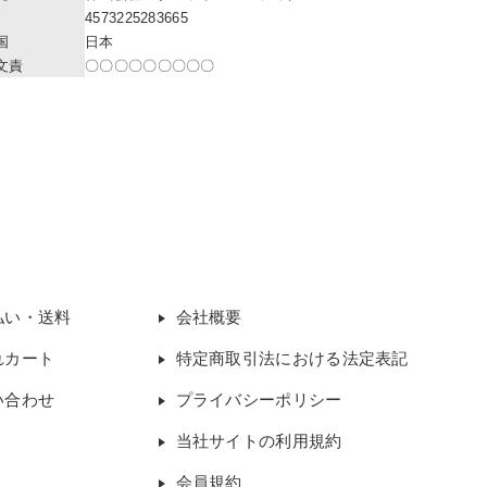
4573225283665
国
日本
文責
〇〇〇〇〇〇〇〇〇
払い・送料
会社概要
れカート
特定商取引法における法定表記
い合わせ
プライバシーポリシー
当社サイトの利用規約
会員規約