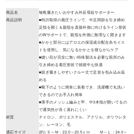
商品名
毎晩履きたいおやすみ外反母趾サポーター
商品説明
■特許取得の着圧ラインで、中足関節を引き締め
足指を開く＆親指を直接外側に向けるライン形状
のWサポートで、親指を外側に無理なく開きます
■かかと部分にはアロエの保湿成分配合糸モイス
トを使用し、気になるかかとを寝ながらケア
■縫い目が完全に無い特殊製法＆必要な箇所のみ
引き締める着圧形状で就寝中も快適
■脱ぎ履きしやすいクルー丈で足首を包み込み温
める
■靴下のように簡単に装着でき、洗濯機で丸洗い
できるのでお手入れ簡単
■薄手のメッシュ編みと甲、中3本指が開いてるの
で通気性が良く蒸れにくい
材質
ナイロン、ポリエステル、アクリル、ポリウレタ
ン、レーヨン、毛
適応サイズ
(約) Ｓ～Ｍ：22.0～23.5ｃｍ Ｍ～Ｌ：24.0～