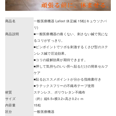
商品名
一般医療機器 Lafoot 休足鍼 15粒(キュウソクバ
リ)
商品説明
■一般医療機器の痛くない、刺さない鍼で気にな
るコリがすっきり。
■ピンポイントでツボを刺激するくさび型のステ
ンレス鍼で圧迫効果。
■コリの緩解効果が期待できます。
■押して気持ちのいい所へ貼るだけの簡単セルフ
ケア
■貼るおススメポイントが分かる指南書付き
■ラテックスフリーの不織布テープ使用
材質
ステンレス、ポリウレタン不織布
サイズ
（約）縦6.5×横3.2×高さ0.2ｃｍ
内容量
15粒
区分
一般医療機器