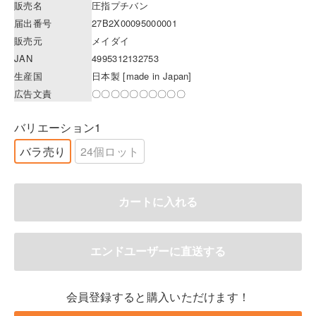
販売名
圧指プチバン
届出番号
27B2X00095000001
販売元
メイダイ
JAN
4995312132753
生産国
日本製 [made in Japan]
広告文責
〇〇〇〇〇〇〇〇〇〇
バリエーション1
バラ売り
24個ロット
会員登録すると購入いただけます！