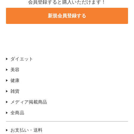
会員登録すると購入いただけます！
ダイエット
美容
健康
雑貨
メディア掲載商品
全商品
お支払い・送料