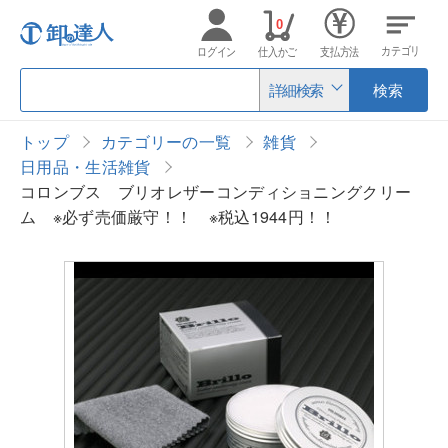
0
カテゴリ
ログイン
仕入かご
支払方法
詳細検索
検索
トップ
カテゴリーの一覧
雑貨
日用品・生活雑貨
コロンブス ブリオレザーコンディショニングクリー
ム ※必ず売価厳守！！ ※税込1944円！！