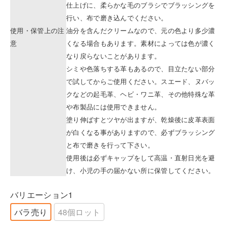
仕上げに、柔らかな毛のブラシでブラッシングを
行い、布で磨き込んでください。
使用・保管上の注
油分を含んだクリームなので、元の色より多少濃
意
くなる場合もあります。素材によっては色が濃く
なり戻らないことがあります。
シミや色落ちする革もあるので、目立たない部分
で試してからご使用ください。スエード、ヌバッ
クなどの起毛革、ヘビ・ワニ革、その他特殊な革
や布製品には使用できません。
塗り伸ばすとツヤが出ますが、乾燥後に皮革表面
が白くなる事がありますので、必ずブラッシング
と布で磨きを行って下さい。
使用後は必ずキャップをして高温・直射日光を避
け、小児の手の届かない所に保管してください。
バリエーション1
バラ売り
48個ロット