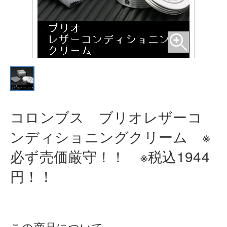
コロンブス ブリオレザーコ
ンディ
ショニングクリーム ※
必ず売価厳
守！！ ※税込1944
円！！
この商品について