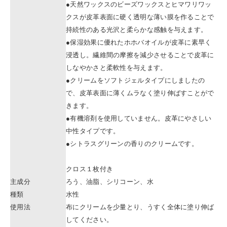
●天然ワックスのビーズワックスとヒマワリワッ
クスが皮革表面に硬く透明な薄い膜を作ることで
持続性のある光沢と柔らかな感触を与えます。
●保湿効果に優れたホホバオイルが皮革に素早く
浸透し。繊維間の摩擦を減少させることで皮革に
しなやかさと柔軟性を与えます。
●クリームをソフトジェルタイプにしましたの
で、皮革表面に薄くムラなく塗り伸ばすことがで
きます。
●有機溶剤を使用していません。皮革にやさしい
中性タイプです。
●シトラスグリーンの香りのクリームです。
クロス１枚付き
主成分
ろう、油脂、シリコーン、水
種類
水性
使用法
布にクリームを少量とり、うすく全体に塗り伸ば
してください。