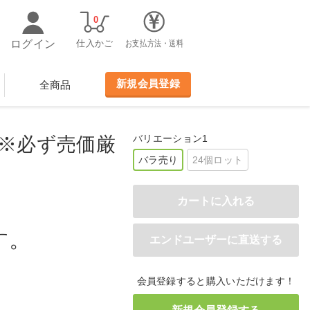
0
ログイン
仕入かご
お支払方法・送料
新規会員登録
全商品
バリエーション1
※必ず売価厳
バラ売り
24個ロット
す。
会員登録すると購入いただけます！