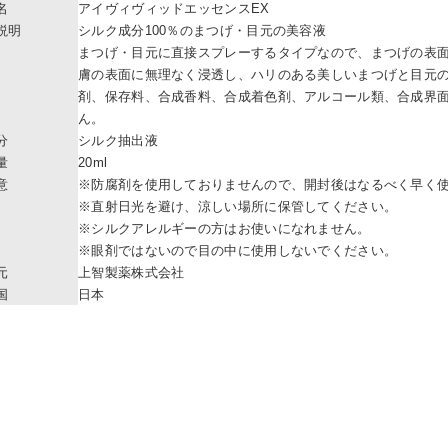
名
アイヴィヴィッドエッセンスEX
説明
シルク成分100％のまつげ・目元の美容液
まつげ・目元に直接スプレーするタイプなので、まつげの表
膚の表面に無理なく浸透し、ハリのある美しいまつげと目元
剤、保存料、合成香料、合成着色剤、アルコール類、合成界
ん。
分
シルク抽出液
量
20ml
意
※防腐剤を使用しておりませんので、開封後はなるべく早く
※直射日光を避け、涼しい場所に保管してください。
※シルクアレルギーの方はお使いになれません。
※眼剤ではないので目の中に使用しないでください。
元
上智製薬株式会社
国
日本