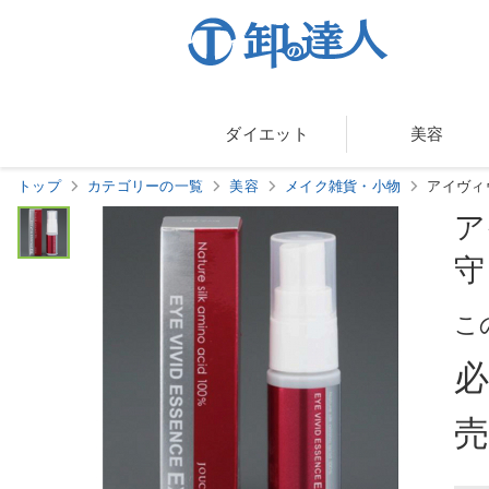
ダイエット
美容
トップ
カテゴリーの一覧
美容
メイク雑貨・小物
アイヴィ
ア
守
こ
売