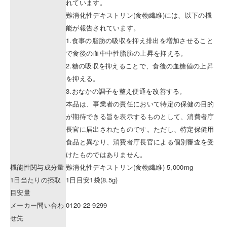
れています。
難消化性デキストリン(食物繊維)には、以下の機
能が報告されています。
1.食事の脂肪の吸収を抑え排出を増加させること
で食後の血中中性脂肪の上昇を抑える。
2.糖の吸収を抑えることで、食後の血糖値の上昇
を抑える。
3.おなかの調子を整え便通を改善する。
本品は、事業者の責任において特定の保健の目的
が期待できる旨を表示するものとして、消費者庁
長官に届出されたものです。ただし、特定保健用
食品と異なり、消費者庁長官による個別審査を受
けたものではありません。
機能性関与成分量
難消化性デキストリン(食物繊維) 5,000mg
1日当たりの摂取
1日目安1袋(8.5g)
目安量
メーカー問い合わ
0120-22-9299
せ先