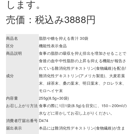
します。
売価：税込み3888円
商品名
脂肪や糖を抑える青汁 30袋
区分
機能性表示食品
商品説明
食事の脂肪の吸収を抑え排出を増加させることで
食後の血中中性脂肪の上昇を抑える機能が報告さ
れている難消化性デキストリン(食物繊維)を配合!
成分
難消化性デキストリン(アメリカ製造)、大麦若葉
末、緑茶末、桑の葉末、明日葉末、クロレラ末、
モロヘイヤ末
内容量
255g(8.5g×30袋)
お召し上がり方法
食事の際に1日1袋(8.5g)を目安に、150～200mlの
水などに溶かしてお召し上がりください。
消費者庁届出番号
D474
届出表示
本品には難消化性デキストリン(食物繊維)が含ま