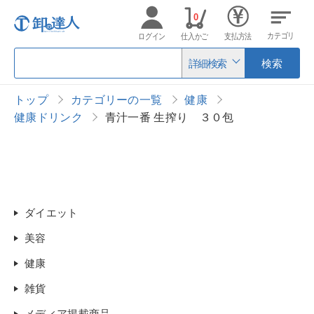
0
カテゴリ
ログイン
仕入かご
支払方法
詳細検索
検索
トップ
カテゴリーの一覧
健康
健康ドリンク
青汁一番 生搾り ３０包
ダイエット
美容
健康
雑貨
メディア掲載商品