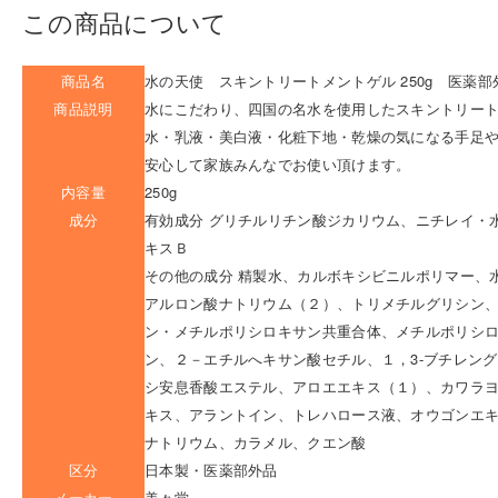
この商品について
商品名
水の天使 スキントリートメントゲル 250g 医薬部
商品説明
水にこだわり、四国の名水を使用したスキントリート
水・乳液・美白液・化粧下地・乾燥の気になる手足
安心して家族みんなでお使い頂けます。
内容量
250g
成分
有効成分 グリチルリチン酸ジカリウム、ニチレイ・
キスＢ
その他の成分 精製水、カルボキシビニルポリマー、
アルロン酸ナトリウム（２）、トリメチルグリシン
ン・メチルポリシロキサン共重合体、メチルポリシ
ン、２－エチルへキサン酸セチル、１，3-ブチレン
シ安息香酸エステル、アロエエキス（１）、カワラ
キス、アラントイン、トレハロース液、オウゴンエ
ナトリウム、カラメル、クエン酸
区分
日本製・医薬部外品
メーカー
美々堂