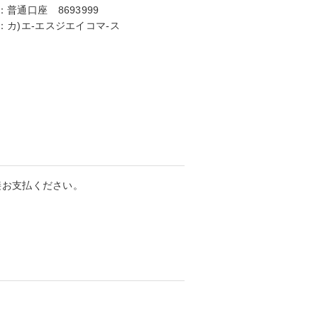
：
普通口座 8693999
：
カ)エ-エスジエイコマ-ス
接お支払ください。