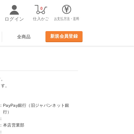
0
ログイン
仕入かご
お支払方法・送料
新規会員登録
全商品
す。
ます。
：
PayPay銀行（旧ジャパンネット銀
行）
：
：
本店営業部
：