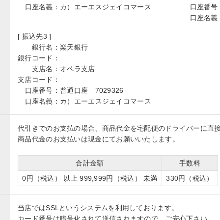
口座名義：
カ）エーエスジェイコマース
口座番号
口座名義
[ 振込先3 ]
銀行名：
楽天銀行
銀行コード：
支店名：
オペラ支店
支店コード：
口座番号：
普通口座 7029326
口座名義：
カ）エーエスジェイコマース
代引きでのお支払の場合、商品代金を宅配便のドライバーに直
商品代金のお支払いは現金にてお願いいたします。
合計金額
手数料
0円（税込） 以上 999,999円（税込） 未満
330円（税込）
当店ではSSLというシステムを利用しております。
カード番号は暗号化されて送信されますので、ご安心下さい。