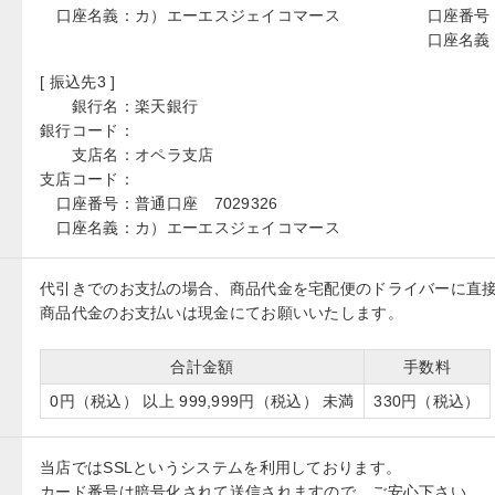
口座名義：
カ）エーエスジェイコマース
口座番号
口座名義
[ 振込先3 ]
銀行名：
楽天銀行
銀行コード：
支店名：
オペラ支店
支店コード：
口座番号：
普通口座 7029326
口座名義：
カ）エーエスジェイコマース
代引きでのお支払の場合、商品代金を宅配便のドライバーに直
商品代金のお支払いは現金にてお願いいたします。
合計金額
手数料
0円（税込） 以上 999,999円（税込） 未満
330円（税込）
当店ではSSLというシステムを利用しております。
カード番号は暗号化されて送信されますので、ご安心下さい。