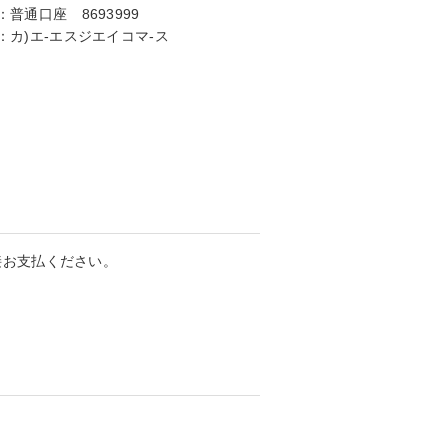
：
普通口座 8693999
：
カ)エ-エスジエイコマ-ス
接お支払ください。