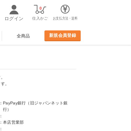
0
ログイン
仕入かご
お支払方法・送料
新規会員登録
全商品
す。
ます。
：
PayPay銀行（旧ジャパンネット銀
行）
：
：
本店営業部
：